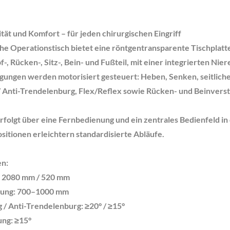
lität und Komfort – für jeden chirurgischen Eingriff
che Operationstisch bietet eine röntgentransparente Tischplatt
, Rücken-, Sitz-, Bein- und Fußteil, mit einer integrierten Nie
ungen werden motorisiert gesteuert: Heben, Senken, seitlich
 Anti-Trendelenburg, Flex/Reflex sowie Rücken- und Beinverst
folgt über eine Fernbedienung und ein zentrales Bedienfeld in 
sitionen erleichtern standardisierte Abläufe.
en:
e: 2080 mm / 520 mm
lung: 700–1000 mm
 / Anti-Trendelenburg: ≥20° / ≥15°
ung: ≥15°