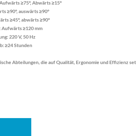
Aufwärts ≥75°, Abwärts ≥15°
rts ≥90°, auswärts ≥90°
ärts ≥45°, abwärts ≥90°
: Aufwärts ≥120 mm
ng: 220 V, 50 Hz
eb: ≥24 Stunden
gische Abteilungen, die auf Qualität, Ergonomie und Effizienz se
Weinreben 1