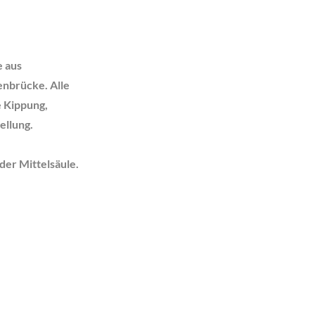
e aus
renbrücke. Alle
e Kippung,
ellung.
der Mittelsäule.