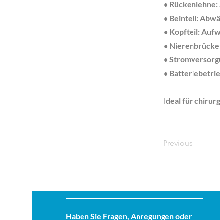
• Rückenlehne: 
• Beinteil: Abwä
• Kopfteil: Aufw
• Nierenbrücke
• Stromversorgu
• Batteriebetri
Ideal für chirur
Previous
Haben Sie Fragen, Anregungen oder