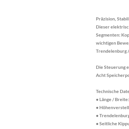
Präzision, Stabi
Dieser elektris
Segmenten: Kopf-
wichtigen Beweg
Trendelenburg /
Die Steuerung er
Acht Speicherpo
Technische Dat
• Länge / Breit
• Höhenverstel
• Trendelenburg
• Seitliche Kipp